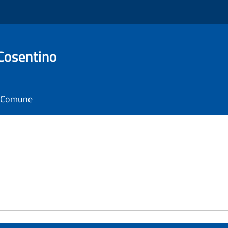
Cosentino
il Comune
e