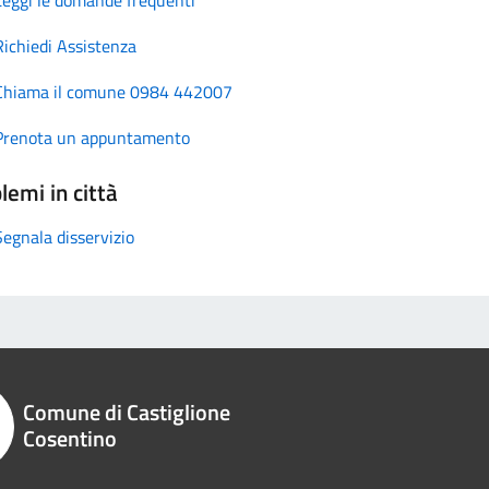
Richiedi Assistenza
Chiama il comune 0984 442007
Prenota un appuntamento
lemi in città
Segnala disservizio
Comune di Castiglione
Cosentino