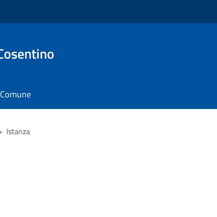
Cosentino
il Comune
>
Istanza