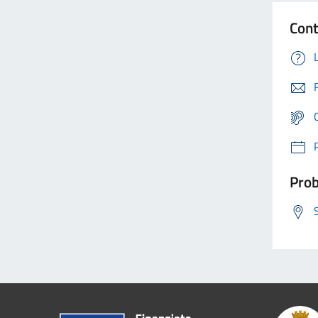
Cont
Prob