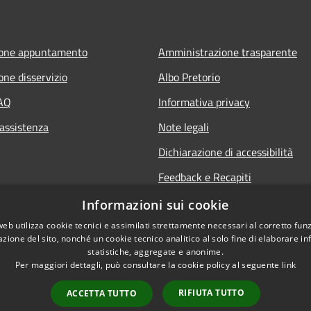
ione appuntamento
Amministrazione trasparente
one disservizio
Albo Pretorio
FAQ
Informativa privacy
 assistenza
Note legali
Dichiarazione di accessibilità
Feedback e Recapiti
Informazioni sui cookie
web utilizza cookie tecnici e assimilati strettamente necessari al corretto fu
azione del sito, nonché un cookie tecnico analitico al solo fine di elaborare i
statistiche, aggregate e anonime.
Per maggiori dettagli, può consultare la cookie policy al seguente
link
RIFIUTA TUTTO
ACCETTA TUTTO
l sito
Copyright © 2026 • Comune di C