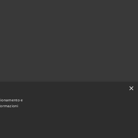
×
nzionamento e
nformazioni
Municipium
Accesso
astiglione Cosentino • Powered by
•