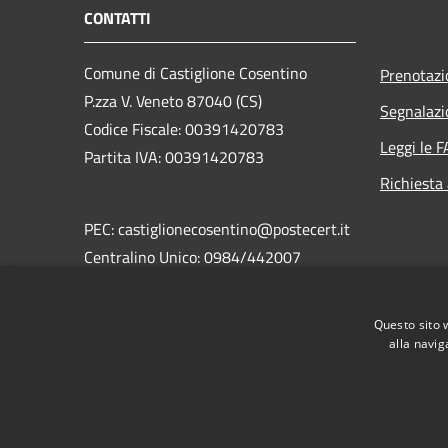
CONTATTI
Comune di Castiglione Cosentino
Prenotaz
P.zza V. Veneto 87040 (CS)
Segnalazi
Codice Fiscale: 00391420783
Leggi le 
Partita IVA: 00391420783
Richiesta
PEC: castiglionecosentino@postecert.it
Centralino Unico: 0984/442007
Fax: 0984/442185
Questo sito 
Email: castiglionecosentino@libero.it
alla navig
RSS
Accessibilità
Privacy
Cookie
Mappa de