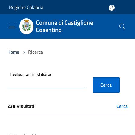
Salta al contenuto principale
Regione Calabria
Comune di Castiglione
Cosentino
Home
>
Ricerca
Inserisci i termini di ricerca
Cerca
238 Risultati
Cerca
[results] Risultati