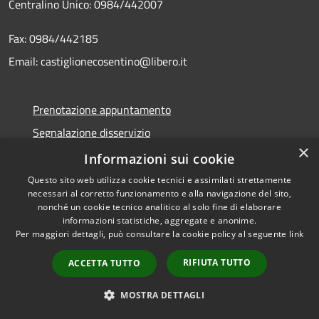
Centralino Unico: 0984/442007
Fax: 0984/442185
Email: castiglionecosentino@libero.it
Prenotazione appuntamento
Segnalazione disservizio
×
Leggi le FAQ
Informazioni sui cookie
Richiesta assistenza
Questo sito web utilizza cookie tecnici e assimilati strettamente
necessari al corretto funzionamento e alla navigazione del sito,
nonché un cookie tecnico analitico al solo fine di elaborare
informazioni statistiche, aggregate e anonime.
Per maggiori dettagli, può consultare la cookie policy al seguente
link
Amministrazione trasparente
RIFIUTA TUTTO
ACCETTA TUTTO
Albo Pretorio
Informativa privacy
MOSTRA DETTAGLI
Note legali