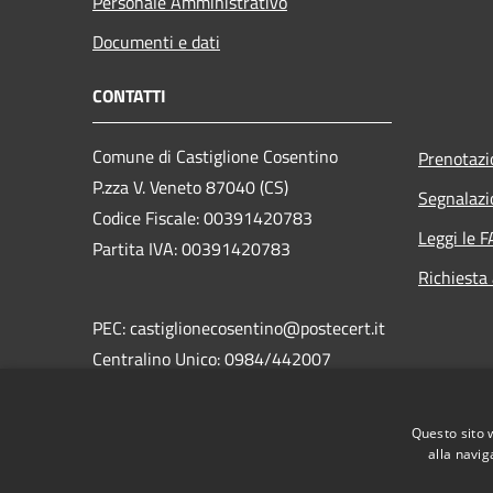
Personale Amministrativo
Documenti e dati
CONTATTI
Comune di Castiglione Cosentino
Prenotaz
P.zza V. Veneto 87040 (CS)
Segnalazi
Codice Fiscale: 00391420783
Leggi le 
Partita IVA: 00391420783
Richiesta
PEC: castiglionecosentino@postecert.it
Centralino Unico: 0984/442007
Fax: 0984/442185
Questo sito 
Email: castiglionecosentino@libero.it
alla navig