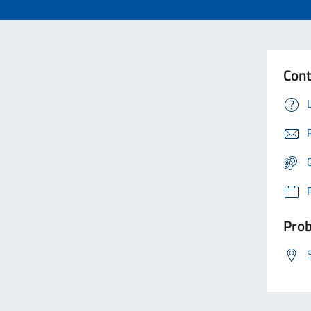
Cont
Prob