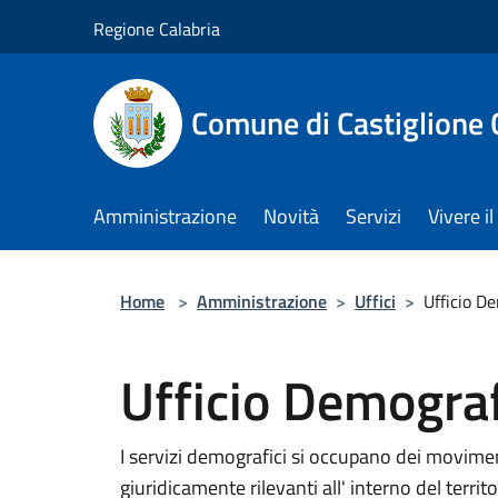
Salta al contenuto principale
Regione Calabria
Comune di Castiglione 
Amministrazione
Novità
Servizi
Vivere 
Home
>
Amministrazione
>
Uffici
>
Ufficio D
Ufficio Demograf
I servizi demografici si occupano dei moviment
giuridicamente rilevanti all' interno del terri