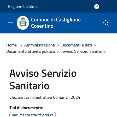
Salta al contenuto principale
Regione Calabria
Comune di Castiglione
Cosentino
Home
>
Amministrazione
>
Documenti e dati
>
Documento attività politica
>
Avviso Servizio Sanitario
Avviso Servizio
Sanitario
Elezioni Amministrative Comunali 2024
Tipi di documento
:
Documento attività politica