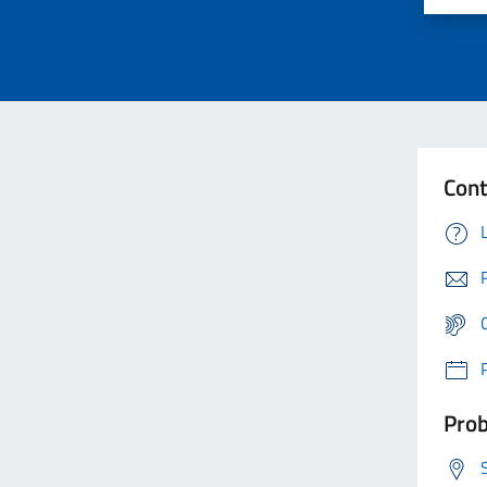
Cont
Prob