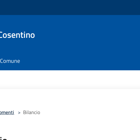
Cosentino
il Comune
omenti
>
Bilancio