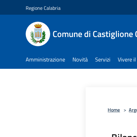
Salta al contenuto principale
Regione Calabria
Comune di Castiglione 
Amministrazione
Novità
Servizi
Vivere 
Home
>
Arg